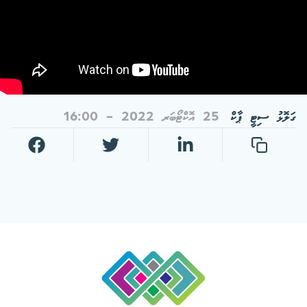
ގަލޮޅު ސިޓީ ޕާކް
25 އޮކްޓޯބަރ 2022 - 16:00