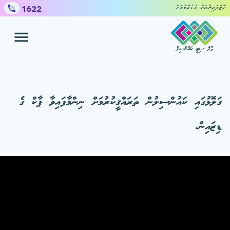
1622
ހޮޓްލައިންއަށް ގުޅުއްވުމަށް
މާލެ ސިޓީ ކައުންސިލް
ހިދުމަތްތައް
ޝަކުވާ ހުށައެޅުމަށް
ގަލޮޅުގައި ކައުންސިލުން ތަރައްޤީކުރުމަށް ނިންމާފައިވާ ޕާކް ގެ
ކައުންސިލް
ޑިޒައިން.
މީޑިއާ ސެންޓަރ