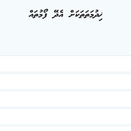
ޚިދުމަތަތަކަށް އެދޭ ފޯމުތައް