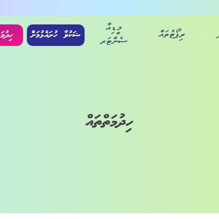
މީޑިއާ
ރިޕޯޓުތައް
ޝަކުވާ ހުށައެޅުމަށް
ހިދުމަ
ސެންޓަރ
ހިދުމަތްތައް