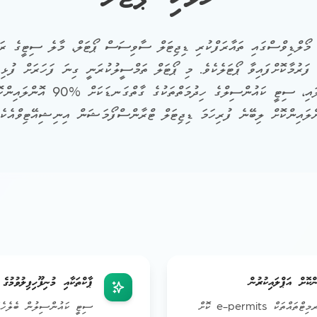
މޯލްޑިވްސްގައި ތައާރަފްކުރި ޑިޖިޓަލް ސާވިސަސް ޕޯޓަލް، މާލެ ސިޓީގެ ރައް
 ފަރުމާކޮށްފައިވާ ޕޯޓަލެކެވެ. މި ޕޯޓަލް ތަމްސީލުކުރަނީ ގިނަ ފަހަރަށް ފުޅި
ކަރުދާހުގެ ޕްރޮސެސްތައް ނައްތާލައި، 
ްލައިންކޮށް ލިބޭނެ ފުރިހަމަ ޑިޖިޓަލް ޓްރާންސްފޯމަޝަން އިނިޝިއޭޓިވްއެކެވ
ްކޮށް އަޕްލައިކުރުން
ޕާކްތަކާއި މުނިފޫހިފިލުވުމުގ
ފުޅިތަކާއި ލަސްވުންތަކުގެ ޕަރމިޓްތައްތަކް e-permits ކޮށް
ސިޓީ ކައުންސިލުން ބެލެހެއް