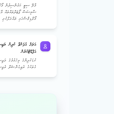
މާލޭ ސިޓީ ކައުންސިލުން މޯލްޑ
ސާވިސަސް ޕޯޓަލްތައްތައް މާ
މޯލްޑިވްސްގައި ތައާރަފްކުރި 
އަލަށް އުފަންވާ ކުދިން ރަޖިސ
އަޕްޑޭޓްކުރުން
ކުޑަކުދިންގެ ވިހެއުމުގެ ރަޖިސ
ގެތަކުގެ ރެޒިޑެންޝަލް ރެޖިސް