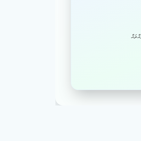
ްތައް