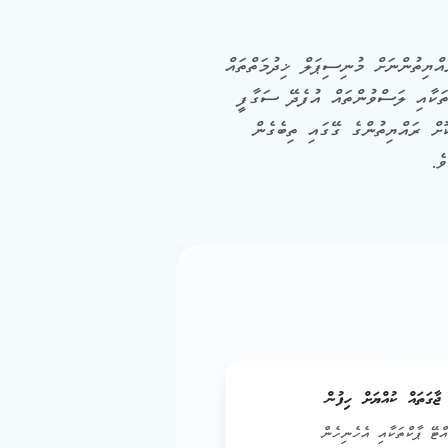
ޔިތުންނަށް މުނިސިޕަލް ޚިދުމަތްތައް
ތަކާއި ލަސްވުންތައް އުފެދޭ ސަގާފީ
ސިޓީ ކައުންސިލްގެ ހިދުމަތްތަކުގެ ގާތްގަނޑަކަށް %90 އޮންލައިންކޮށް ރައްޔިތުންގެ ގޭގައި ތިބެގެން
ެ.
ެ ޖާގަތައް ކުއްޔަށް ހިފުން
ޓޭ ޕާކްތަކާއި އެހެނިހެން