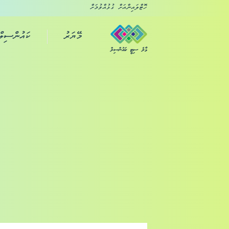
ހޮޓްލައިންއަށް ގުޅުއްވުމަށް
މޭޔަރު
ކައުންސިލް
މާލެ ސިޓީ ކައުންސިލް