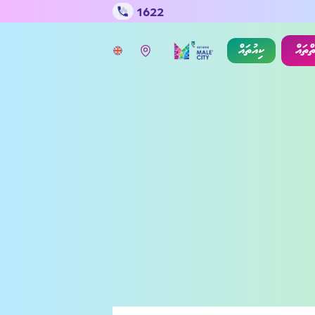
1622
ތްތައް
ކިއުތައް