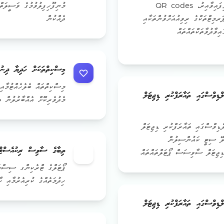
ބަދަލުންކުރުންތެރިކުރުންކުރެވިފައިވާއިރު، QR codes
މުނިފޫހިފިލުވުމުގެ ވަސީލަތް
ަރމިޓްތަކްގެ ރިވިއުއަށްވުންތަކާއި
ދެއްކުން
ިވާދުވާތަކްތައްތައް
މިސްކިތްތަކަށް ހަދިޔާ ދިނުނ
މިސްކިތްތައް ބެލެހެއްޓުމާއި
ިވްސްގައި ތައާރަފްކުރި ޑިޖިޓަލް
މެދުވެރިކޮށް އެއްބާރުލުން ދ
ިވްސްގައި ތައާރަފްކުރި ޑިޖިޓަލް
ލޭ ސިޓީ ކައުންސިލުން
ތިބާގެ ސާވިސް ރިކުއެސްޓްތަ
ޑިޖިޓަލް ސާވިސަސް ޕޯޓަލްތައްތައް
ޕޯޓަލްގެ ޓްރެކިންގ ސިސްޓަމ
ހިދުމަތެއްގެ ކުރިއެރުމާއި ހ
ިވްސްގައި ތައާރަފްކުރި ޑިޖިޓަލް