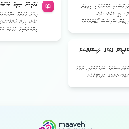
ޒަމާނީކޮށް ސިޓީގެ މައުލޫމާތ
ިވްސްގައި ތައާރަފްކުރި ޑިޖިޓަލް
ލޭ ސިޓީ ކައުންސިލުން
މިހާރު މަގުތައް ބަންދުކުރުމ
ޑިޖިޓަލް ސާވިސަސް ޕޯޓަލްތައްތައް
ކައުންސިލުން އާންމުކޮށްފައ
އިންޓަރެކްޓިވް މެޕްތައް ބަލާ
ްޓްރީކޮށް ގެތަކުގެ ރަޖިސްޓްރޭޝަން
ްޓްރޭޝަންތައް ބެލެހެއްޓުމާއި، މާލޭގެ
ޓްރޭޝަންތައް އަޕްޑޭޓްކުރުން