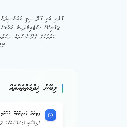
މާވެހި އަކީ މާލޭ ސިޓީ ކައުންސިލުން 
ޒަމާނީކޮށް ސްޓްރީމްލައިން ކުރުމަށް
އޮނ
ލިބޭނެ ޚިދުމަތްތައްތައް
ޑިޖިޓަލް ޕަރމިޓްތައް އޮންލައިނ