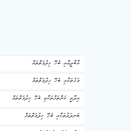
އާބާދީއާއި ބެހޭ ޚިދުމަތްތައް
މަގުތަކާއި ބެހޭ ޚިދުމަތްތައް
އިދާރީ ކަންތަށްތަކާޢި ބެހޭ ޚިދުމަތްތައް
ބަނދަރުތަކާއި ބެހޭ ޚިދުމަތްތަށް