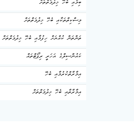
ބިމާއި ބެހޭ ޚިދުމަތްތަށް
މިސްކިތްތަކާއި ބެހޭ ޚިދުމަތްތަށް
ތަންތަން ކުއްޔަށް ހިފުމާއި ބެހޭ ޚިދުމަތްތަށް
ކައުންސިލްގެ އަހަރީ ރިޕޯޓްތައް
އިމާރާތްކުރުމާއި ބެހޭ
އިމާރާތާއި ބެހޭ ޚިދުމަތްތަށް