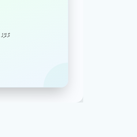
މާލޭގެ