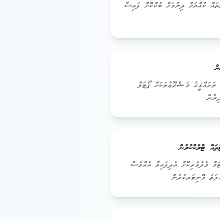
ތައް ކުއްޔަށް ދިނުމަށް ބުކްކޮށް ފައިސާ
ް
 ތަރައްޤީގެ މަޝްރޫޢުތަކަށް ޕޯޓަލް
ިނުން
އް ޓްރެކްކުރުން
ް މެދުވެރިކޮށް އެދިފައިވާ އެއްވެސް
ާލަތު މޮނިޓަރކުރުން