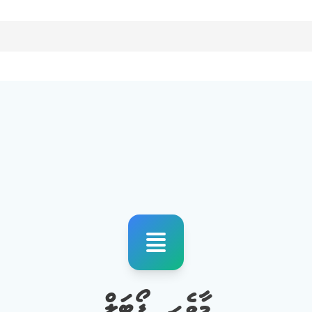
މާވެހި ޕޯޓަލް