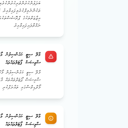
ތަކުންނެވިލްކުރެވިފައިވާއިރު ޕ
އިޖާޒަތްތަކުގެ ޕްރޮސެސްތަކުގައ
ނައްތާލައިފައިވާއިރު
މާލޭ ސިޓީ ކައުންސިލުން މޯލްޑ
ސާވިސަސް ޕޯޓަލްތައްތައް
މާލޭ ސިޓީ ކައުންސިލުން މޯލްޑ
ސާވިސަސް ޕޯޓަލްތައްތައް މާ
މޯލްޑިވްސްގައި ތައާރަފްކުރި 
މާލޭ ސިޓީ ކައުންސިލުން މޯލްޑ
ސާވިސަސް ޕޯޓަލްތައްތައް