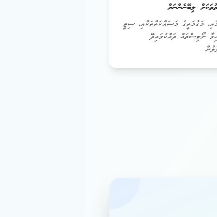
ުތަކަށް ލިބޭނެންނަށް
ާއި، މަގުމަތީގެ މަސައްކަތްތަކާއި، ސިޓީ
ިވާ ނޯޓިސްތައް ދައްކުވައިދޭ
ލުން