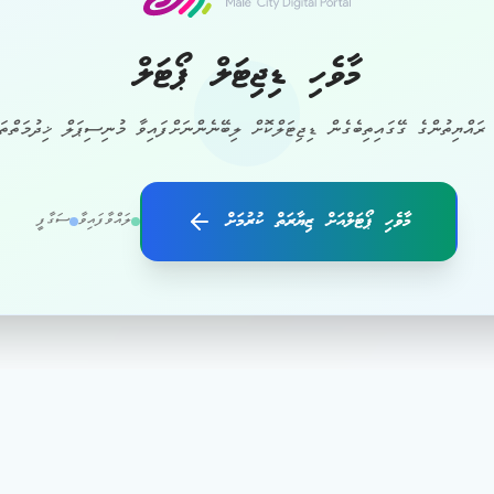
މާވެހި ޑިޖިޓަލް ޕޯޓަލް
 ރައްޔިތުންގެ ގޭގައިތިބެގެން ޑިޖިޓަލްކޮށް ލިބޭނެންނަށްފައިވާ މުނިސިޕަލް ޚިދުމަތްތައ
މާވެހި ޕޯޓަލްއަށް ޒިޔާރަތް ކުރުމަށް
ލައްވާފައިވާ
ސަގާފީ