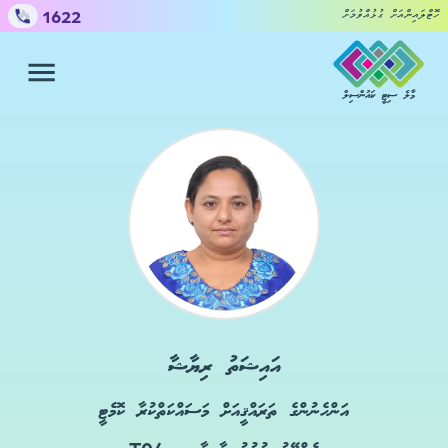
1622
ހޮޓްލައިންއަށް ގުޅުއްވުމަށް
މާލެ ސިޓީ ކައުންސިލް
ހިދުމަތްތައް
ޝަކުވާ ހުށައެޅުމަށް
ކައުންސިލް
މީޑިއާ ސެންޓަރ
އައިޝަތު ރިޔާޝާ
އަންހެނުންގެ ތަރައްޤީއަށް މަސައްކަތްކުރާ ކޮމެޓީ