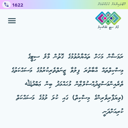
1622
ހޮޓްލައިންއަށް ގުޅުއްވުމަށް
މާލެ ސިޓީ ކައުންސިލް
ހިދުމަތްތައް
ޝަކުވާ ހުށައެޅުމަށް
ރަމަޟާން މަހަށް ތައްޔާރުވުމުގެ ގޮތުން މާލެ ސިޓީގެ
ކައުންސިލް
މިސްކިތްތައް އާބާތުރަ ފިލުވާ ޒީނަތްތެރިކުރުމުގެ މަސައްކަތުގެ
ތެރެއިންމަސްޖިދުއްސުލްޠާން މުޙައްމަދު ބިން ޢަބްދުﷲ
މީޑިއާ ސެންޓަރ
(ވިޔަފާރިވެރިންގެ މިސްކިތް) ގައި ކުލަ ލުމުގެ މަސައްކަތް
ކުރިއަށްދަނީ