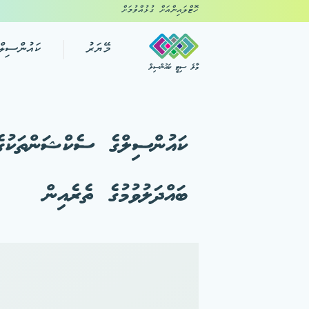
ހޮޓްލައިންއަށް ގުޅުއްވުމަށް
މޭޔަރު
ކައުންސިލް
މާލެ ސިޓީ ކައުންސިލް
ކައުންސިލްގެ ސެކްޝަންތަކުގެ
ބައްދަލުވުމުގެ ތެރެއިން