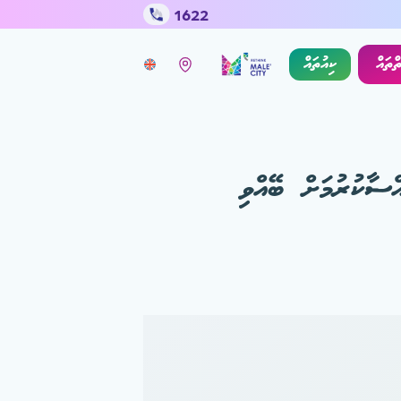
1622
ތްތައް
ކިއުތައް
ސާކުރުމަށް ބޭއްވި