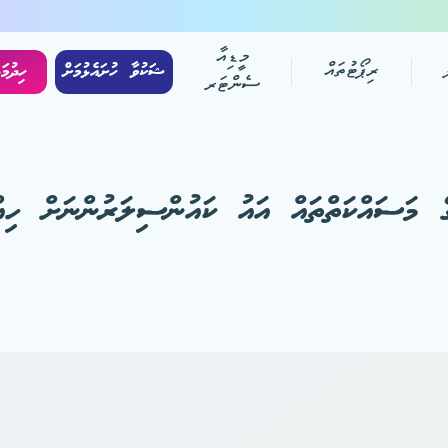
މީޑިއާ
ރިޕޯޓުތައް
ޝަކުވާ ހުށައެޅުމަށް
ހިދުމަ
ސެންޓަރ
 މަސައްކަތްތައް އައު ކައުންސިލަރުންނަށް ހިއް