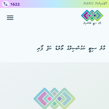
1622
ހޮޓްލައިންއަށް ގުޅުއްވުމަށް
މާލެ ސިޓީ ކައުންސިލް
ހިދުމަތްތައް
ޝަކުވާ ހުށައެޅުމަށް
މާލެ ސިޓީ ކައުންސިލްގެ ވޯލްޑް ކަޕް ފޯރި
ކައުންސިލް
މީޑިއާ ސެންޓަރ