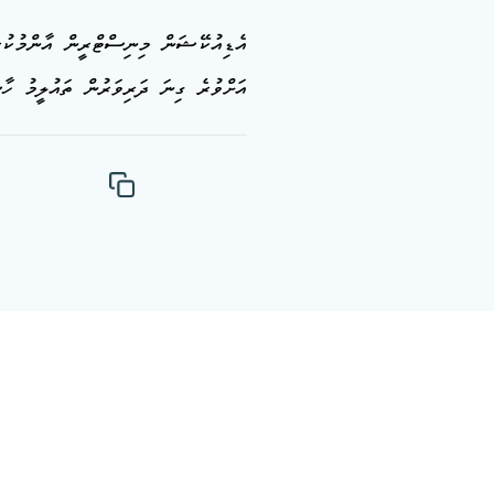
އަށްވުރެ ގިނަ ދަރިވަރުން ތައުލީމު ހާސ