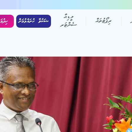
މީޑިއާ
ރިޕޯޓުތައް
ޝަކުވާ ހުށައެޅުމަށް
ހިދުމަ
ސެންޓަރ