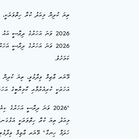
ތިޔަ ކުދިން މިއަދު ކުރާ ހިތްވަރަކީ، 
2026 ވަނަ އަހަރުގެ ދިރާސީ އައު
2026 ވަނަ އަހަރުގެ ދިރާސީ އަހަ
ކަމަށެވެ.
މޭޔަރ ޢާޒިމް ވިދާޅުވީ، ތިޔަ ކުދިން މި
އަހަރަކީ ކުރިއެރުމާއި ކާމިޔާބީގެ އަހަރ
"2026 ވަނަ ދިރާސީ އަހަރުގެ ކި
މިއަދު ތިޔަ ކުރާ ހިތްވަރަކީ އަޅުގަނޑުމ
ހަދަމާ ހިނގާ" މޭޔަރ ޢާޒިމް ވިދާޅުވިއ