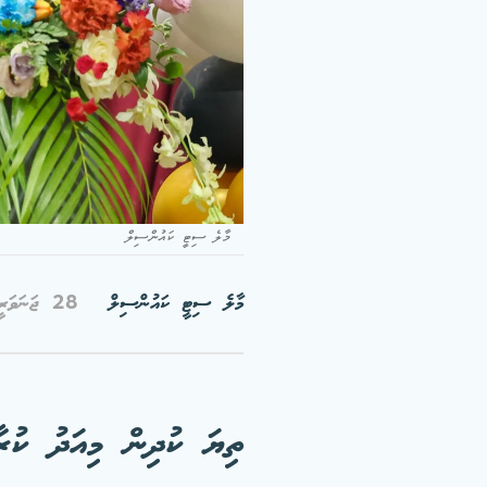
މާލެ ސިޓީ ކައުންސިލް
މާލެ ސިޓީ ކައުންސިލް
28 ޖަނަވަރީ 2026
ތިޔަ ކުދިން މިއަދު ކުރާ