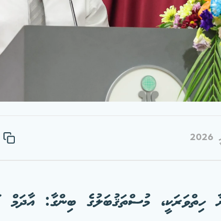
 ހިތްވަރަކީ، މުސްތަޤުބަލުގެ ބިންގާ: އާދަމް ޢާ