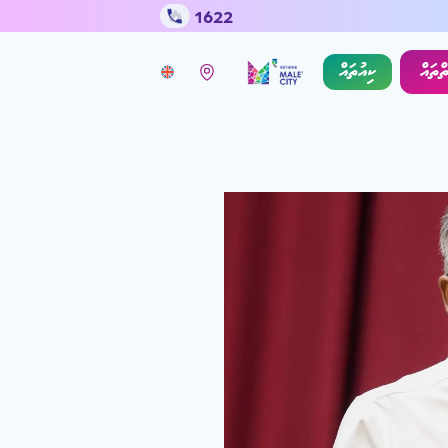
1622
ތްތައް
ކިއުތައް