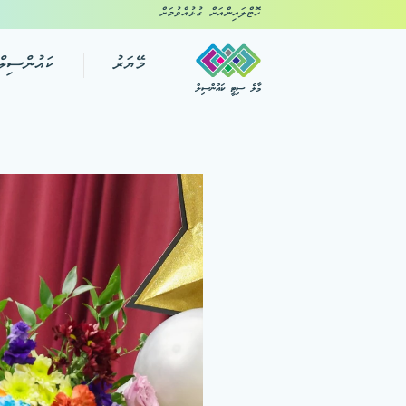
ހޮޓްލައިންއަށް ގުޅުއްވުމަށް
މޭޔަރު
ކައުންސިލް
މާލެ ސިޓީ ކައުންސިލް