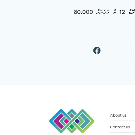
އެޑިއުކޭޝަން މިނިސްޓްރީން އާންމުކުރި ތަފާސްހިސާބުތަކުގައި ވާގޮތުން މި އަހަރު ޕްރީސްކޫލް އިން ފެށިގެން ގްރޭޑް 12 އާ ހަމަޔަށް 80،000
About us
Contact us