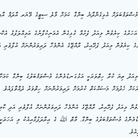
މުސްތަޤުބަލަށް އެޅިގެންދާނެ ބިންގާ ކަމަށް މާލެ ސިޓީގެ މޭޔަރ އާދަމް އާޒިމ
 އަހަރުގެ ކިޔެވުން މިއަދު ފެށުމާ ގުޅިގެން އެމަނިކުފާނުގެ އަމިއްލަފުޅު އެކް
ރުގެ ކިޔެވުން މިއަދު ފެށޭއިރު، ރާއްޖޭގެ އެންމެހާ ދަރިވަރުންނަށް އުފާވެރި އ
އަދު ތިޔަ ކުރާ ހިތްވަރަކީ އަޅުގަނޑުމެންގެ މުސްތަޤުބަލުގެ ބިންގާ ކަމަށާއި މ
ަކަށް ހެދުމަށް މަސައްކަތް ކުރުމަށް ދަރިވަރުންނަށް ހިތްވަރު ދެއްވާފައެވެ.
ޔެވުން މިއަދު ފެށޭއިރު، ރާއްޖޭގެ އެންމެހާ ދަރިވަރުންނަށް އުފާވެރި އަދި ކާމ
ެންގެ މުސްތަޤުބަލުގެ ބިންގާ. މާތް اَللَّٰهْ ގެ އިރާދަފުޅާއިއެކު މި އަހަރަކީ
ެވެ.