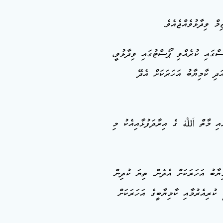
ް ވިދާޅުވެއްޖެއެވެ.
ސްގައި ކުރެއްވި ޕޯސްޓުގައި ވިދާޅުވީ،
ަދި ކާމިޔާބު އަހަރަކަށް އެދޭ
ާތް اَللَّٰهْ ގެ އިރާދަފުޅާއިއެކު މި
ިޔާބު އަހަރަކަށް އެދެން. ތިޔަ ކުދިން
 ކުރިއެރުމާއި ކާމިޔާބީގެ އަހަރަކަށް